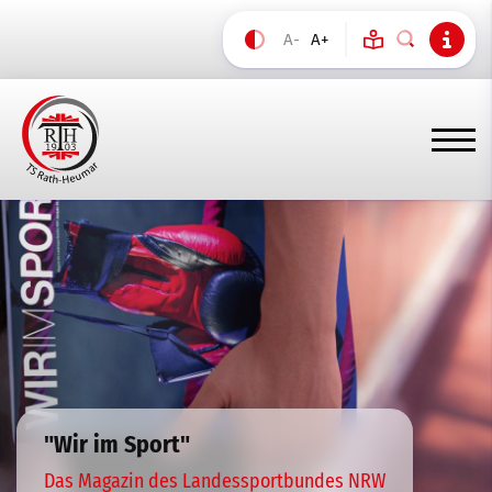
A-
A+
"Wir im Sport"
Das Magazin des Landessportbundes NRW